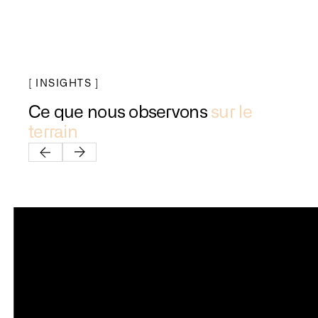
[ INSIGHTS ]
Ce que nous observons
sur le
terrain
AMDEC process : le document qui
bloque vos lancements série
Des dossiers de qualification construits en salle
de réunion, loin des machines, il y en a dans
presque tous les ateliers. Ils tiennent tant que