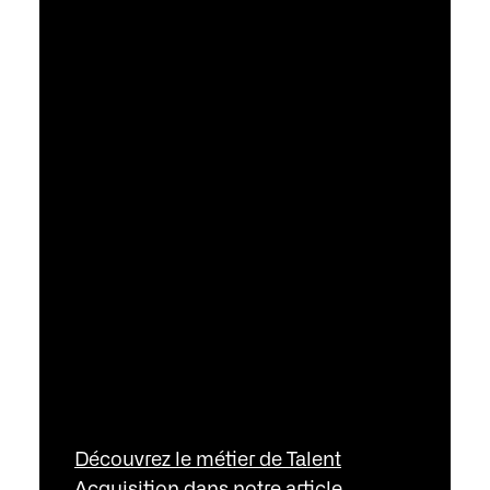
02
Talent Acquisition
En tant que Talent Acquisition, vous
aurez l'opportunité de contribuer et
booster la croissance de la société en
participant au recrutement de nos
futurs ingénieurs et cadres. Vous êtes
orienté business et avez un réel
plaisir à partager et apprendre des
autres ?
Découvrez le métier de Talent
Acquisition dans notre article