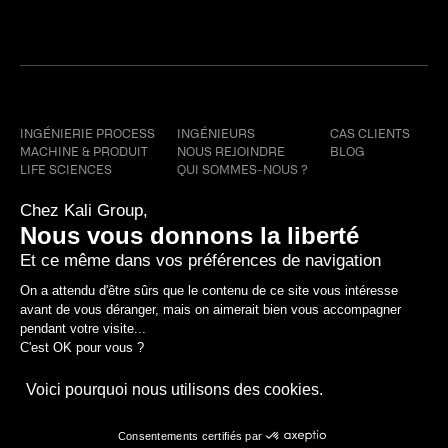
BRISER LES CODES.
REDÉFINIR L’EXCELLENCE.
Secteurs
Kali Group
Ressources
INGÉNIERIE PROCESS
INGÉNIEURS
CAS CLIENTS
MACHINE & PRODUIT
NOUS REJOINDRE
BLOG
LIFE SCIENCES
QUI SOMMES-NOUS ?
MANIFESTE
RSE
LYON
AIX-EN-PROVENCE
STRASBOURG
LILLE
TOULOUSE
PARIS
KALI ©2025. TOUS DROITS RÉSERVÉS.
MENTIONS LÉGALES
POLITIQUE DE CONFIDENTIALITÉ