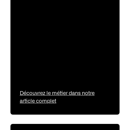
Responsable d’affaires
Être Responsable d'Affaires c'est :
prospecter et développer un
portefeuille client puis entretenir des
relations solides, du recrutement
pour construire sa propre équipe et
du management. Vous avez envie de
développer un projet intrapreneurial
au sein d'une équipe soudée et
ambitieuse ?
Découvrez le métier dans notre
article complet