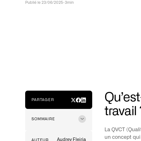
Publié le 23/06/2025
-
3min
Qu’est
PARTAGER
travail
SOMMAIRE
Etape 01
La QVCT (Qualit
un concept qui 
Audrey Fleiria
AUTEUR