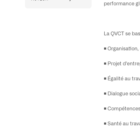
performance gl
La QVCT se bas
◾️ Organisation,
◾ Projet d'entr
◾️ Égalité au trav
◾️ Dialogue soci
◾️ Compétences 
◾️ Santé au trav