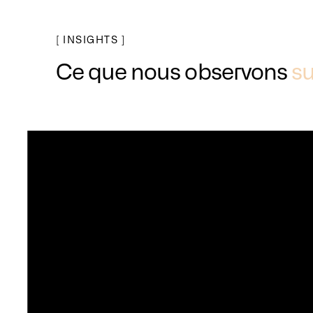
[ INSIGHTS ]
Ce que nous observons
su
AMDEC process : le document qui bloque
vos lancements série
Des dossiers de qualification construits en salle
de réunion, loin des machines, il y en a dans
presque tous les ateliers. Ils tiennent tant que
personne ne les confronte au terrain. Le jour où
un don...